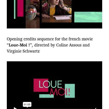
Opening credits sequence for the french movie
“
Loue-Moi !
”, directed by Coline Assous and
Virginie Schwartz